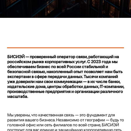
БИСИЭЙ — проверенный оператор связи, работающий на
российском рынке корпоративных услуг. С 2023 года мы
обеспечиваем бизнес по всей России стабильной и
безопасной связью, накопленный опыт позволяет нам быть
экспертами в сфере передачи данных. Тысячи компаний
уже доверили нам свои коммуникации — в их числе банки,
издательские дома, центры обработки данных, IT-компании,
производственные предприятия и организации различного
масштаба.
Мы уверены, что качественная связь — это фундамент для
развития вашего бизнеса. Независимо от географии — будь то
головной офис или сеть филиалов по всей стране, БИСИЭЙ
построит для вас единую и защищённую корпоративную сеть.
Наша инфраструктура охватывает все федеральные округа
России.
Наше предложение включает не только высокоскоростной
интернет, но и комплексные телекоммуникационные решения,
реализуемые «под ключ». Во главе угла — индивидуальный
подход к задачам клиента и безупречный сервис. Мы
предоставляем полный спектр услуг, а также
специализируемся на интеграции систем безопасности:
видеонаблюдения и контроля доступа. За последний год мы
комплексно оснастили несколько крупных торговых и бизнес-
объектов, взяв на себя весь цикл работ —
от проектирования до ввода в эксплуатацию.